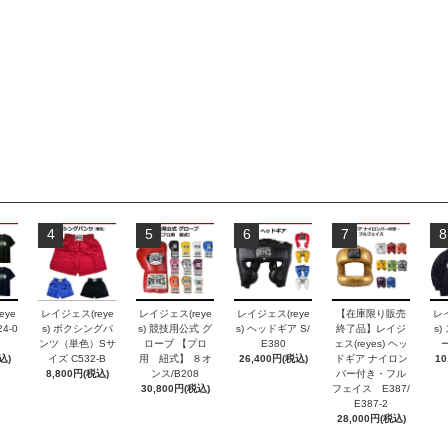
4
5
6
7
8
eye
レイジェス(reye
レイジェス(reye
レイジェス(reye
【在庫限り販売
レイ
4-0
s) ボクシングパ
s) 競技用公式 グ
s) ヘッドギア S/
終了品】レイジ
s
ンツ（単色）Sサ
ローブ 【プロ
E380
ェス(reyes) ヘッ
ー
込)
イズ C532-B
用 紐式】 ８オ
26,400円(税込)
ドギア ナイロン
10
8,800円(税込)
ンス/B208
バー付き・フル
30,800円(税込)
フェイス E387/
E387-2
28,000円(税込)