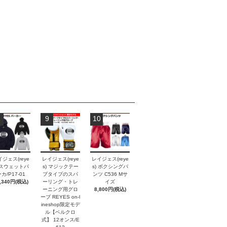
9
10
ジェス(reye
レイジェス(reye
レイジェス(reye
) スウェットパ
s) マジックテー
s) ボクシングパ
カ/P17-01
プタイプのスパ
ンツ C536 Mサ
,340円(税込)
ーリング・トレ
イズ
ーニング用グロ
8,800円(税込)
ーブ REYES on-l
ineshop限定モデ
ル【ベルクロ
式】 12オンス/E