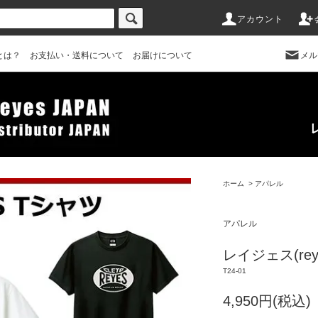
アカウント
とは？
お支払い・送料について
お届けについて
メル
ホーム
>
アパレル
アパレル
レイジェス(reye
T24-01
4,950円(税込)