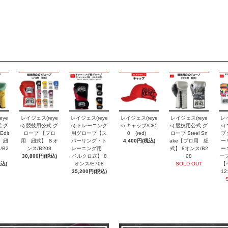
eye
レイジェス(reye
レイジェス(reye
レイジェス(reye
レイジェス(reye
レイ
式 グ
s) 競技用公式 グ
s) トレーニング
s) キャップ/C85
s) 競技用公式 グ
s
dit
ローブ 【プロ
用グローブ【ス
0 (red)
ローブ Steel Sn
プ
 紐
用 紐式】 ８オ
パーリング・ト
4,400円(税込)
ake【プロ用 紐
ー
/B2
ンス/B208
レーニング用
式】 8オンス/B2
ー
30,800円(税込)
ベルクロ式】 8
08
ーブ
税込)
オンス/E708
SOLD OUT
【
35,200円(税込)
12