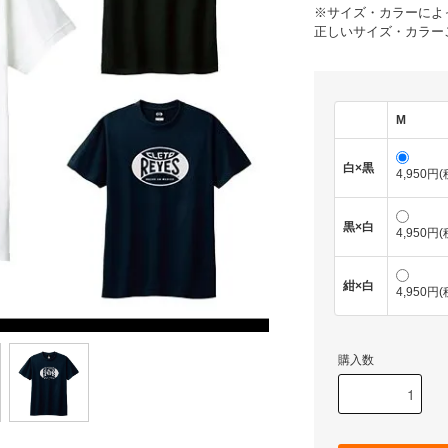
※サイズ・カラーによ
正しいサイズ・カラー
M
白×黒
4,950円
黒×白
4,950円
紺×白
4,950円
購入数