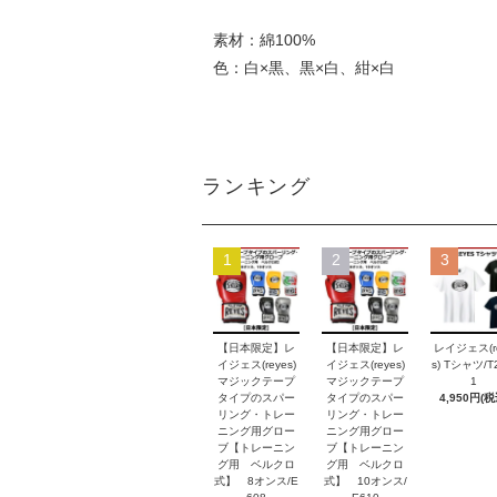
素材：綿100%
色：白×黒、黒×白、紺×白
ランキング
1
2
3
【日本限定】レ
【日本限定】レ
レイジェス(r
イジェス(reyes)
イジェス(reyes)
s) Tシャツ/T2
マジックテープ
マジックテープ
1
タイプのスパー
タイプのスパー
4,950円(税
リング・トレー
リング・トレー
ニング用グロー
ニング用グロー
ブ【トレーニン
ブ【トレーニン
グ用 ベルクロ
グ用 ベルクロ
式】 8オンス/E
式】 10オンス/