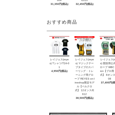
608
E610
31,350円(税込)
32,450円(税込)
おすすめ商品
レイジェス(reye
レイジェス(reye
レイジェス(r
s) Tシャツ/T24-0
s) マジックテー
s) 競技用公
1
プタイプのスパ
ローブ WBC E
4,950円(税込)
ーリング・トレ
ion【プロ用
ーニング用グロ
式】 8オンス
ーブ REYES on-l
08
ineshop限定モデ
37,400円(
ル【ベルクロ
式】 12オンス/E
612
38,500円(税込)