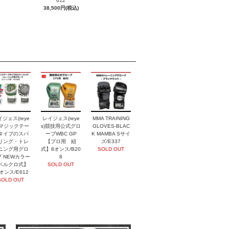
612
38,500円(税込)
ジェス(reye
レイジェス(reye
MMA TRAINING
) マジックテー
s)競技用公式グロ
GLOVES-BLAC
タイプのスパ
ーブWBC GP
K MAMBA Sサイ
リング・トレ
【プロ用 紐
ズ/E337
ニング用グロ
式】8オンス/B20
SOLD OUT
 NEWカラー
8
ベルクロ式】
SOLD OUT
オンス/E612
SOLD OUT